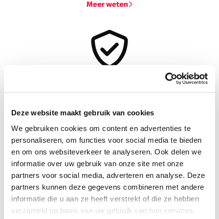
Meer weten
Levenslang bonus malus -2
U rijdt al jarenlang schadevrij? Als uw bonus malus -2 bereikt,
dan behoudt u die levenslang!
Deze website maakt gebruik van cookies
We gebruiken cookies om content en advertenties te
Meer weten
personaliseren, om functies voor social media te bieden
en om ons websiteverkeer te analyseren. Ook delen we
informatie over uw gebruik van onze site met onze
partners voor social media, adverteren en analyse. Deze
partners kunnen deze gegevens combineren met andere
informatie die u aan ze heeft verstrekt of die ze hebben
verzameld op basis van uw gebruik van hun services.
Flexibiliteit