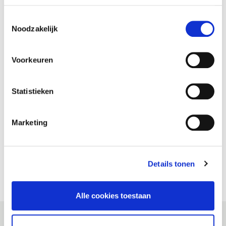
Andere dekking nodig? Verander op elk moment vlot van
Toestemmingsselectie
verzekeringsformule.
Noodzakelijk
Meer weten
Voorkeuren
Statistieken
Marketing
BOB-waarborg
U rijdt als BOB met de auto van een ander of iemand bobt met
uw wagen? Dat is gedekt!
Details tonen
Meer weten
Alle cookies toestaan
Personaliseer uw