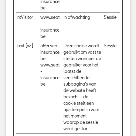
insurance.
be
rxVisitor
www.seat
In afwachting
Sessie
-
insurance.
be
rxvt [x2]
offer.seat-
Deze cookie wordt
Sessie
insurance.
gebruikt om vast te
be
stellen wanneer de
www.seat
gebruiker voor het
-
laatst de
insurance.
verschillende
be
subpagina's van
de website heeft
bezocht – de
cookie stelt een
tijdstempel in voor
het moment
waarop de sessie
werd gestart.