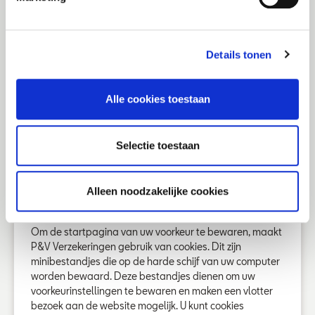
andere doeleinden is verboden.
Onderscheidende kenmerken
De firmanaam, de logo’s, producten en merken vermeld
Details tonen
op deze website (producten ® en TM) zijn eigendom van
P&V Verzekeringen. U mag ze niet gebruiken zonder onze
voorafgaande schriftelijke toestemming.
Alle cookies toestaan
Hyperlinks
Wij zijn niet verantwoordelijk voor de inhoud van de
Selectie toestaan
websites die we via hyperlinks aanbieden. Deze
hyperlinks worden u louter als dienst aangeboden. Het
staat u volkomen vrij om al dan niet door te klikken.
Alleen noodzakelijke cookies
Cookies
Om de startpagina van uw voorkeur te bewaren, maakt
P&V Verzekeringen gebruik van cookies. Dit zijn
minibestandjes die op de harde schijf van uw computer
worden bewaard. Deze bestandjes dienen om uw
voorkeurinstellingen te bewaren en maken een vlotter
bezoek aan de website mogelijk. U kunt cookies