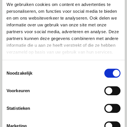
We gebruiken cookies om content en advertenties te
documenten niet bij de hand hebt, kunt u de
algemene
Voorwaarden
bekijken op deze website.
personaliseren, om functies voor social media te bieden
en om ons websiteverkeer te analyseren. Ook delen we
Juist en volledig
informatie over uw gebruik van onze site met onze
We doen ons uiterste best opdat de informatie op deze
partners voor social media, adverteren en analyse. Deze
website steeds zo correct en volledig mogelijk is. Dat
partners kunnen deze gegevens combineren met andere
betekent dat we op geregelde tijdstippen de inhoud
informatie die u aan ze heeft verstrekt of die ze hebben
van de website wijzigen en corrigeren. P&V
verzameld op basis van uw gebruik van hun services.
Verzekeringen is echter niet verantwoordelijk voor de
beslissingen die u neemt op basis van de informatie op
deze website, en de eventuele risico’s of schade die
Toestemmingsselectie
daaruit voortkomen.
Noodzakelijk
Intellectuele eigendom
Auteursrechten
Voorkeuren
Alle teksten, documenten, foto’s, video’s en
zoekmodules op deze website zijn eigendom van P&V
Verzekeringen. Ze zijn onderworpen aan de wetten die
Statistieken
het auteursrecht beschermen. Een kopie van de inhoud
van deze website kunt u uitsluitend voor privégebruik
nemen. Elke reproductie en elk gebruik van kopieën voor
Marketing