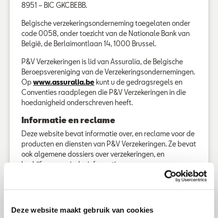
8951 – BIC GKCBEBB.
Belgische verzekeringsonderneming toegelaten onder
code 0058, onder toezicht van de Nationale Bank van
België, de Berlaimontlaan 14, 1000 Brussel.
P&V Verzekeringen is lid van Assuralia, de Belgische
Beroepsvereniging van de Verzekeringsondernemingen.
Op
www.assuralia.be
kunt u de gedragsregels en
Conventies raadplegen die P&V Verzekeringen in die
hoedanigheid onderschreven heeft.
Informatie en reclame
Deze website bevat informatie over, en reclame voor de
producten en diensten van P&V Verzekeringen. Ze bevat
ook algemene dossiers over verzekeringen, en
bedrijfseconomische informatie.
Algemene voorwaarden
Waarvoor u als klant van P&V Verzekeringen precies
verzekerd bent, vindt u steeds terug in de Algemene en
Deze website maakt gebruik van cookies
Bijzondere Voorwaarden van uw verzekering. Als u die