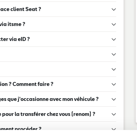
pace client
Seat ?
ia itsme ?
er via eID ?
ion ? Comment faire ?
es que j'occasionne avec mon véhicule ?
pour la transférer chez vous (renom) ?
omment procéder ?