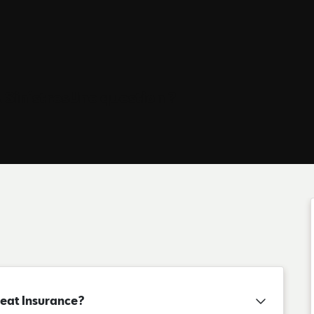
 Sinistres
Une question ?
 Seat Insurance?