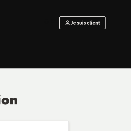
FR
Je suis client
ion