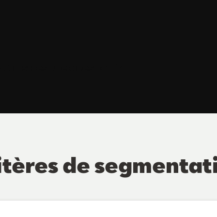
 Sinistres
Une question ?
itères de segmentat