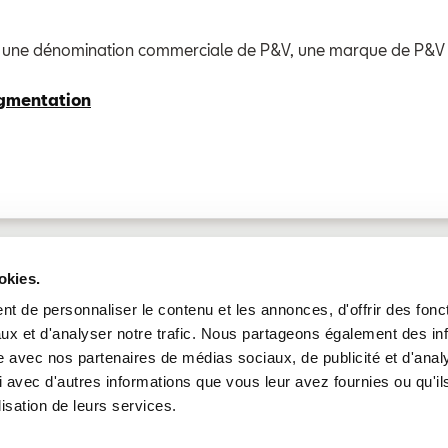
t une dénomination commerciale de P&V, une marque de P&V
egmentation
okies.
t de personnaliser le contenu et les annonces, d'offrir des fonct
ux et d'analyser notre trafic. Nous partageons également des in
site avec nos partenaires de médias sociaux, de publicité et d'anal
 avec d'autres informations que vous leur avez fournies ou qu'il
Assurances
Nous 
lisation de leurs services.
Seat Insurance est u