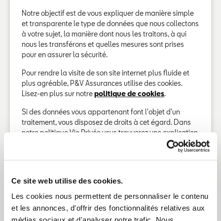
Notre objectif est de vous expliquer de manière simple
et transparente le type de données que nous collectons
à votre sujet, la manière dont nous les traitons, à qui
nous les transférons et quelles mesures sont prises
pour en assurer la sécurité.
Pour rendre la visite de son site internet plus fluide et
plus agréable, P&V Assurances utilise des cookies.
Lisez-en plus sur notre
politique de cookies
.
Si des données vous appartenant font l'objet d'un
traitement, vous disposez de droits à cet égard. Dans
notre politique Vie Privée vous trouverez une explication
concernant chacun de ces droits ainsi que des
informations sur la manière de les exercer.
Notre engagement quant au traitement de vos données
Ce site web utilise des cookies.
personnelles est repris dans notre politique de
confidentialité dont la version la plus récente sera
Les cookies nous permettent de personnaliser le contenu
toujours à votre disposition sur note site :
et les annonces, d'offrir des fonctionnalités relatives aux
médias sociaux et d'analyser notre trafic. Nous