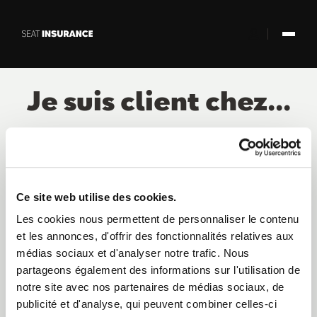
Saut au contenu principal
Je suis client chez...
Ce site web utilise des cookies.
Vous avez une question sur votre contrat ou vous voulez
Les cookies nous permettent de personnaliser le contenu
déclarer un sinistre ? Rendez-vous sur votre espace
et les annonces, d'offrir des fonctionnalités relatives aux
client et faites-le en quelques clics.
médias sociaux et d'analyser notre trafic. Nous
partageons également des informations sur l'utilisation de
Vers mon espace client
notre site avec nos partenaires de médias sociaux, de
publicité et d'analyse, qui peuvent combiner celles-ci