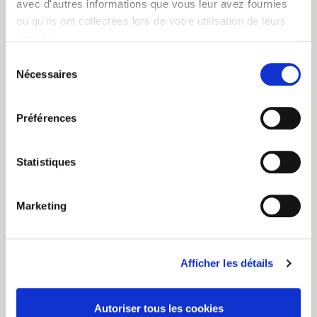
avec d'autres informations que vous leur avez fournies
ou qu'ils ont collectées lors de votre utilisation de leurs
services.
Sélection
Nécessaires
du
Une panne ou un dégât à votre véhicule ? Consultez la
consentement
page
Assistance & Sinistres
.
Une question sur votre contrat ? Consultez notre
FAQ
ou
Préférences
contactez notre service client :
Statistiques
+32 (0)2 282 36 11
Nous sommes joignables par téléphone :
Marketing
Du lundi au vendredi de
8h30 à 18h
Le samedi de
9h à 12h45
Afficher les détails
Comment savoir où je suis client ?
Autoriser tous les cookies