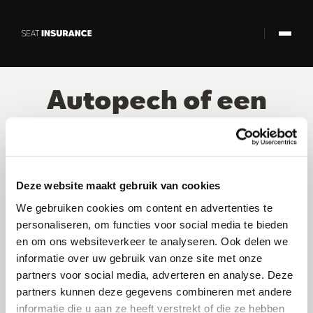
Skip to Main Content
Autopech of een
ongeval?
Deze website maakt gebruik van cookies
U kunt niet meer verder rijden door
We gebruiken cookies om content en advertenties te
autopech of een ongeval?
personaliseren, om functies voor social media te bieden
Wij staan 24/7 voor u klaar.
en om ons websiteverkeer te analyseren. Ook delen we
Houd uw kentekennummer en indien mogelijk uw
informatie over uw gebruik van onze site met onze
contractnummer bij de hand.
partners voor social media, adverteren en analyse. Deze
partners kunnen deze gegevens combineren met andere
U bent in België en hebt dringend hulp nodig?
Contacteer ons op het gratis 0800-nummer.
informatie die u aan ze heeft verstrekt of die ze hebben