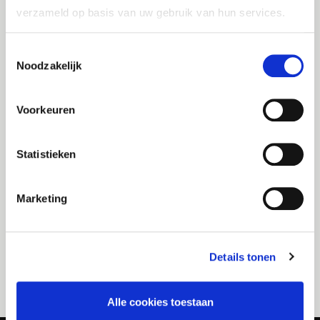
U bent in het buitenland en hebt dringend hulp nodig?
verzameld op basis van uw gebruik van hun services.
Contacteer ons op het +32-nummer.
België (gratis)
Toestemmingsselectie
Noodzakelijk
0800 38 100
Voorkeuren
Vanuit het buitenland
+32(0)2/229 67 81
Statistieken
Gebruik deze nummers wel alleen in noodgevallen!
Marketing
Uw voertuig werd beschadigd maar u hebt geen
bijstand nodig?
Ook dan moet u uw
schadegeval
aangeven.
Details tonen
Alle cookies toestaan