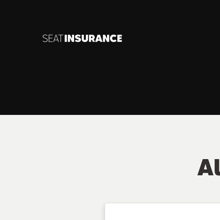
Skip to Main Content
Verzekeringsformules
Bijstand & 
A