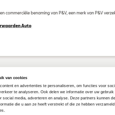
 een commerciële benaming van P&V, een merk van P&V verze
rwaarden Auto
ik van cookies
ontent en advertenties te personaliseren, om functies voor soci
erkeer te analyseren. Ook delen we informatie over uw gebruik
or social media, adverteren en analyse. Deze partners kunnen 
Verzekeringen
Conta
ormatie die u aan ze heeft verstrekt of die ze hebben verzameld
es.
Seat Insurance
is een comme