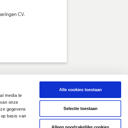
keringen CV.
Alle cookies toestaan
al media te
 van onze
Selectie toestaan
deze gegevens
cteer ons
 op basis van
Alleen noodzakelijke cookies
rciële benaming van P&V, merk van P&V