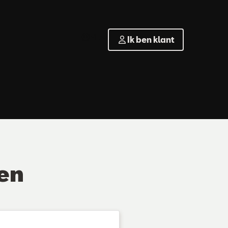
NL
Ik ben klant
en