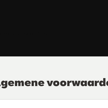
schade
Contact & help
lgemene voorwaard