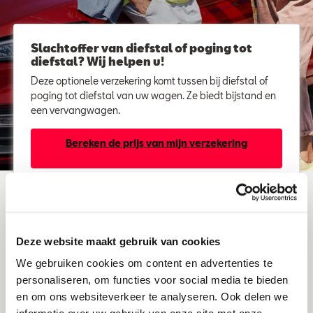
Slachtoffer van diefstal of poging tot
diefstal? Wij helpen u!
Deze optionele verzekering komt tussen bij diefstal of
poging tot diefstal van uw wagen. Ze biedt bijstand en
een vervangwagen.
Bereken de prijs van mijn verzekering
Wat dekt deze optionele verzekering?
Deze website maakt gebruik van cookies
Diefstal, poging tot diefstal of carjacking /
We gebruiken cookies om content en advertenties te
homejacking
personaliseren, om functies voor social media te bieden
Een vervangwagen tot 30 dagen in alle landen
en om ons websiteverkeer te analyseren. Ook delen we
vermeld op het verzekeringsbewijs