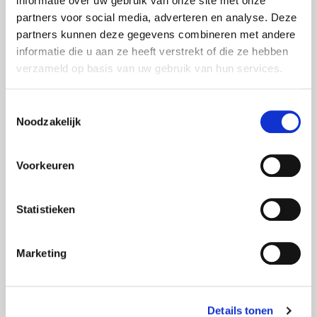
informatie over uw gebruik van onze site met onze
Repatriëring: we repatriëren u vanuit het
partners voor social media, adverteren en analyse. Deze
buitenland naar uw woonplaats
partners kunnen deze gegevens combineren met andere
Verblijven in het buitenland van meer dan 3
informatie die u aan ze heeft verstrekt of die ze hebben
maanden zijn niet gedekt.
verzameld op basis van uw gebruik van hun services.
Toestemmingsselectie
Noodzakelijk
Voordelen van onze bijstand bij diefstal
Uw mobiliteit verzekeren is belangrijk en met deze
Voorkeuren
waarborg kunt u 24/7 rekenen op onze bijstand bij
diefstal via het nummer +32(0)4 340 54 00.
Statistieken
U bent gedekt in alle landen die op uw
verzekeringsbewijs zijn vermeld.
Marketing
Bovendien betaalt u
geen franchise
voor deze
verzekering.
Details tonen