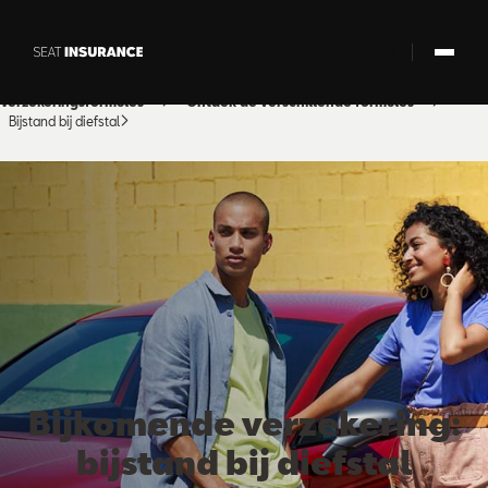
Skip to Main Content
Verzekeringsformules
Ontdek de verschillende formules
Bijstand bij diefstal
Bijkomende verzekering:
bijstand bij diefstal