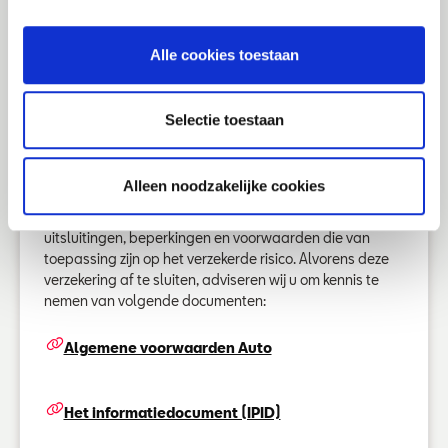
Alle cookies toestaan
Nuttige informatie
Het contract voor deze verzekering wordt afgesloten
voor een periode van één jaar en wordt elk jaar
Selectie toestaan
stilzwijgend verlengd. Alle informatie over de diensten
en producten op deze website is onderworpen aan de
regels van de Belgische wetgeving.
Alleen noodzakelijke cookies
De verzekering P&V Auto is onderhevig aan
uitsluitingen, beperkingen en voorwaarden die van
toepassing zijn op het verzekerde risico. Alvorens deze
verzekering af te sluiten, adviseren wij u om kennis te
nemen van volgende documenten:
Algemene voorwaarden Auto
Het informatiedocument (IPID)