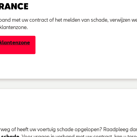
rband met uw contract of het melden van schade, verwijzen w
 klantenzone.
 klantenzone
rweg of heeft uw voertuig schade opgelopen? Raadpleeg da
& schade
. Voor vragen in verband met uw contract, kan u ter