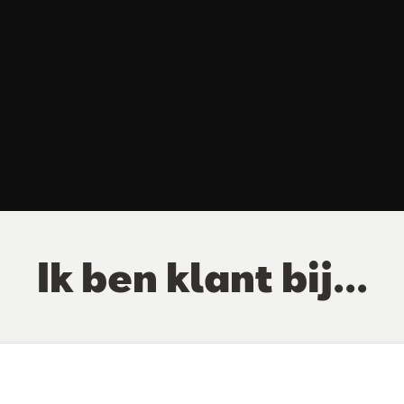
schade
Contact & help
Ik ben klant bij...