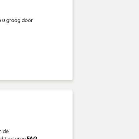
e u graag door
n de
echt op onze
FAQ