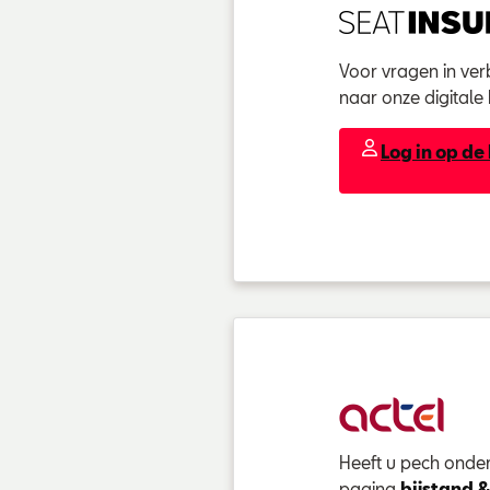
Voor vragen in ve
naar onze digitale
Log in op de
Heeft u pech onde
pagina
bijstand 